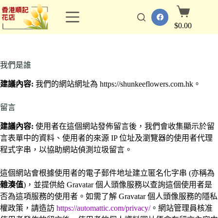
跳
購
至
物
$
0.00
主
車
要
內
容
我們是誰
建議內容:
我們的網站網址為 https://shunkeeflowers.com.hk。
留言
建議內容:
使用者在這個網站發佈留言後，我們會收集顯示於留
言表單中的資料、使用者的來源 IP 位址及瀏覽器的使用者代理
程式字串，以協助網站偵測垃圾留言。
這個網站會根據使用者的電子郵件地址建立匿名化字串 (亦稱為
雜湊值
)，並提供給 Gravatar 個人頭像服務以查詢這個使用者是
否為這項服務的使用者。如需了解 Gravatar 個人頭像服務的隱私
權政策，請造訪
https://automattic.com/privacy/
。網站管理員核准