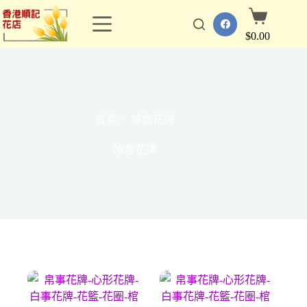
跳
購
至
物
$
0.00
主
車
要
內
容
/
首頁
悼念花牌
悼念花牌