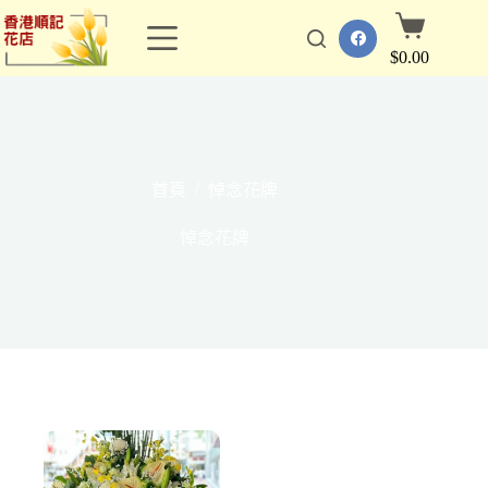
跳
購
至
物
$
0.00
主
車
要
內
容
/
首頁
悼念花牌
悼念花牌