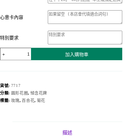
心意卡內容
特別要求
花
加入購物車
圈
7717
數
量
貨號:
7717
分類:
圓形花圈
,
悼念花牌
標籤:
玫瑰
,
百合花
,
菊花
描述