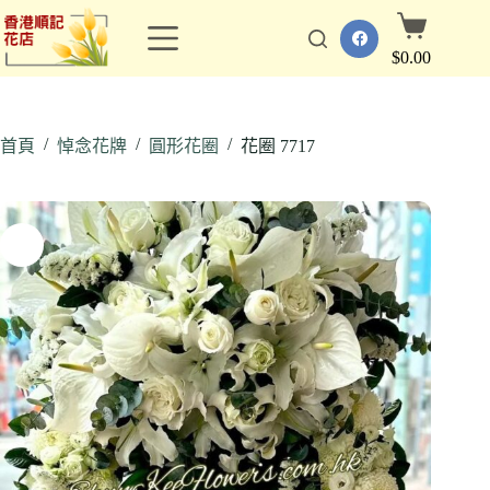
跳
購
至
物
$
0.00
主
車
要
內
/
/
/
容
首頁
悼念花牌
圓形花圈
花圈 7717