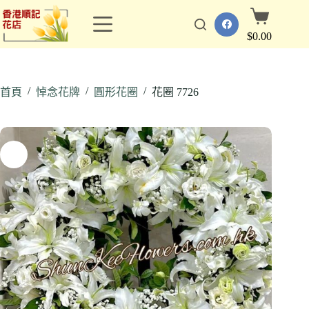
跳
購
至
物
$
0.00
主
車
要
內
/
/
/
容
首頁
悼念花牌
圓形花圈
花圈 7726