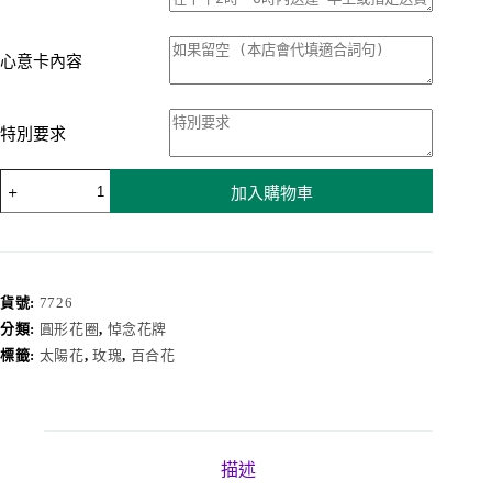
心意卡內容
特別要求
花
加入購物車
圈
7726
數
量
貨號:
7726
分類:
圓形花圈
,
悼念花牌
標籤:
太陽花
,
玫瑰
,
百合花
描述