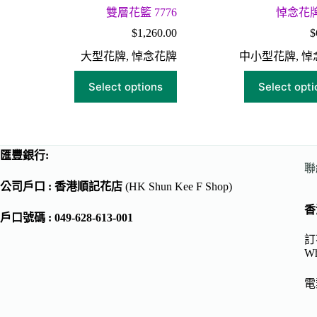
雙層花籃 7776
悼念花牌 
$
1,260.00
$
大型花牌
,
悼念花牌
中小型花牌
,
悼
Select options
Select opti
匯豐銀行:
聯
公司戶口 : 香港順記花店
(HK Shun Kee F Shop)
香
戶口號碼 : 049-628-613-001
訂花
Wh
電