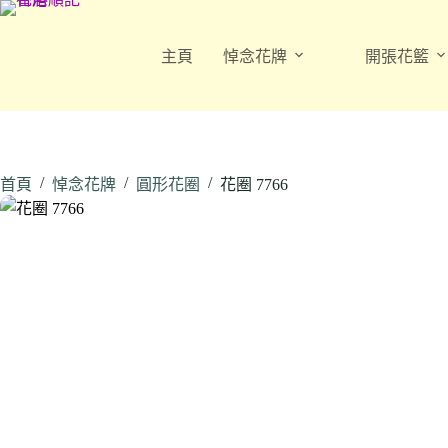
跳
至
主頁
悼念花牌
開張花籃
主
要
內
容
/
/
/
首頁
悼念花牌
圓形花圈
花圈 7766