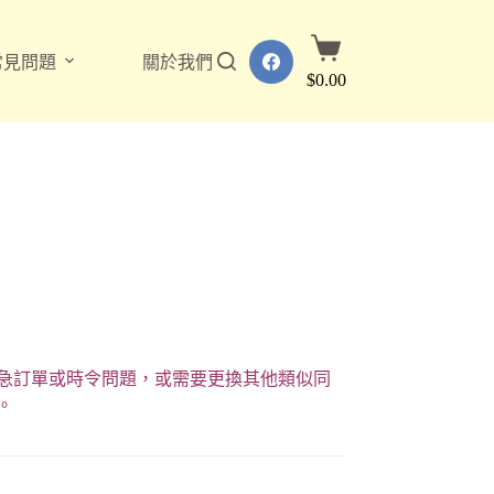
購
常見問題
關於我們
物
$
0.00
車
急訂單或時令問題，或需要更換其他類似同
。