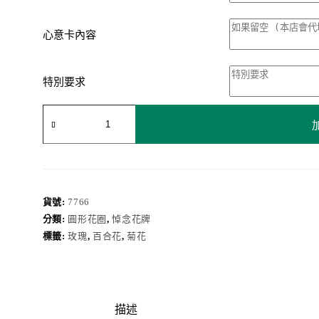
心意卡內容
特別要求
花
圈
7766
數
量
貨號:
7766
分類:
圓形花圈
,
悼念花牌
標籤:
玫瑰
,
百合花
,
菊花
描述