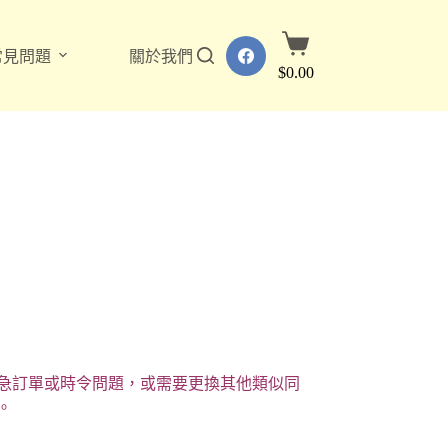
購
常見問題
關於我們
物
$
0.00
車
急訂單或時令問題，或需要更換其他類似同
。