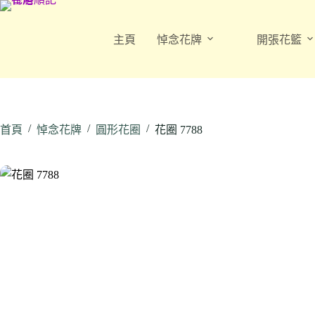
跳
至
主頁
悼念花牌
開張花籃
主
要
內
容
/
/
/
首頁
悼念花牌
圓形花圈
花圈 7788