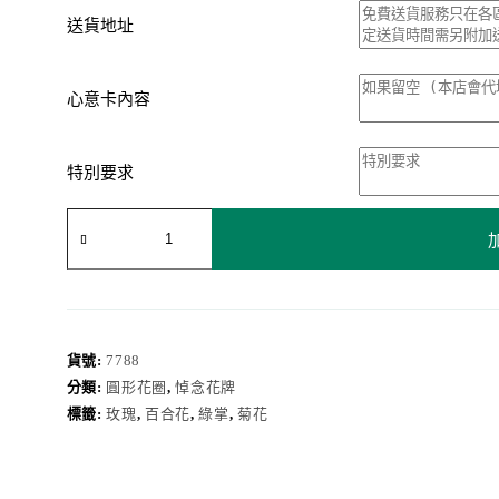
送貨地址
心意卡內容
特別要求
花
圈
7788
數
量
貨號:
7788
分類:
圓形花圈
,
悼念花牌
標籤:
玫瑰
,
百合花
,
綠掌
,
菊花