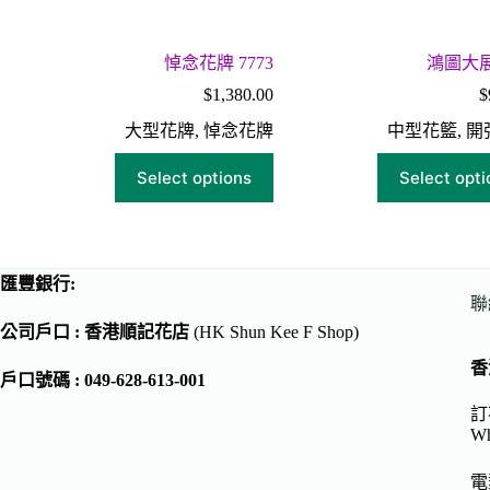
悼念花牌 7773
鴻圖大展 
$
1,380.00
$
大型花牌
,
悼念花牌
中型花籃
,
開
Select options
Select opti
匯豐銀行:
聯
公司戶口 : 香港順記花店
(HK Shun Kee F Shop)
香
戶口號碼 : 049-628-613-001
訂花
Wh
電