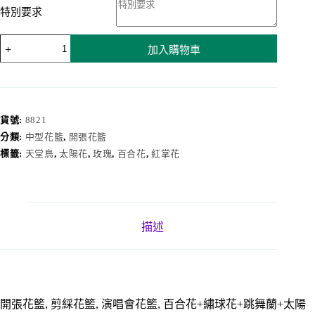
特別要求
客
加入購物車
似
雲
來
8821
數
貨號:
8821
量
分類:
中型花籃
,
開張花籃
標籤:
天堂鳥
,
太陽花
,
玫瑰
,
百合花
,
紅掌花
描述
開張花籃, 剪綵花籃, 演唱會花籃, 百合花+繡球花+跳舞蘭+太陽