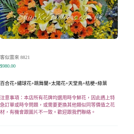
客似雲來 8821
$
980.00
百合花+繡球花+跳舞蘭+太陽花+天堂鳥+桔梗+綠葉
注意事項：本店所有花牌均選用時令鮮花，因此遇上特
急訂單或時令問題，或需要更換其他類似同等價值之花
材，有機會跟圖片不一致。歡迎跟我們聯絡。