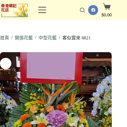
跳
購
至
物
$
0.00
主
車
要
內
/
/
/
容
首頁
開張花籃
中型花籃
客似雲來 8821