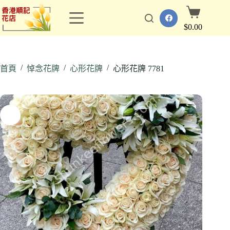
跳
購
至
物
$
0.00
主
車
要
內
/
/
/
容
首頁
悼念花牌
心形花牌
心形花牌 7781