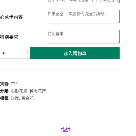
心意卡內容
特別要求
心
加入購物車
形
花
牌
7781
數
貨號:
7781
量
分類:
心形花牌
,
悼念花牌
標籤:
玫瑰
,
百合花
描述