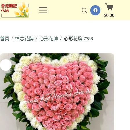
跳
購
至
物
$
0.00
主
車
要
內
/
/
/
容
首頁
悼念花牌
心形花牌
心形花牌 7786