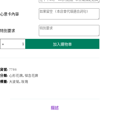
心意卡內容
特別要求
心
加入購物車
形
花
牌
7786
數
貨號:
7786
量
分類:
心形花牌
,
悼念花牌
標籤:
大波菊
,
玫瑰
描述