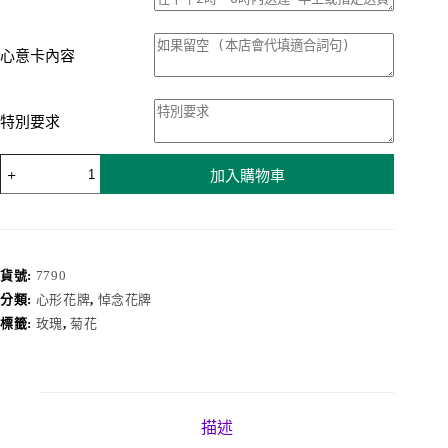
心意卡內容
特別要求
心
加入購物車
形
花
牌
7790
數
貨號:
7790
量
分類:
心形花牌
,
悼念花牌
標籤:
玫瑰
,
菊花
描述