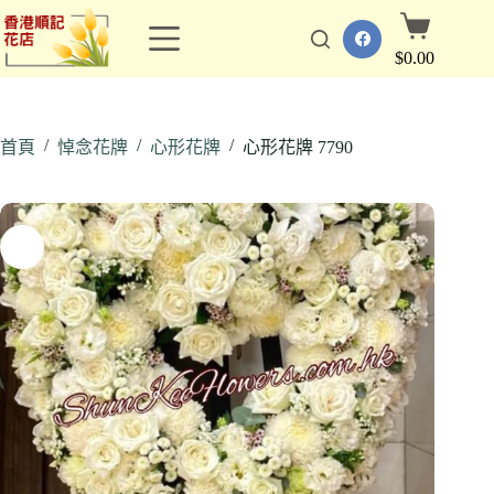
跳
購
至
物
$
0.00
主
車
要
內
/
/
/
容
首頁
悼念花牌
心形花牌
心形花牌 7790