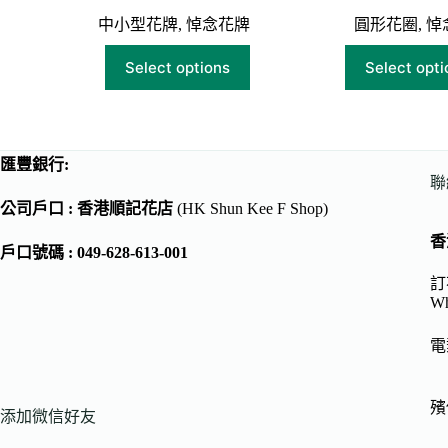
中小型花牌
,
悼念花牌
圓形花圈
,
悼
Select options
Select opti
匯豐銀行:
聯
公司戶口 : 香港順記花店
(HK Shun Kee F Shop)
香
戶口號碼 : 049-628-613-001
訂花
Wh
電
殯儀
添加微信好友