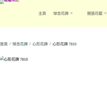
跳
至
主頁
悼念花牌
開張花籃
主
要
內
容
/
/
/
首頁
悼念花牌
心形花牌
心形花牌 7810