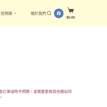
購
常見問題
關於我們
物
$
0.00
車
急訂單或時令問題，或需要更換其他類似同
。