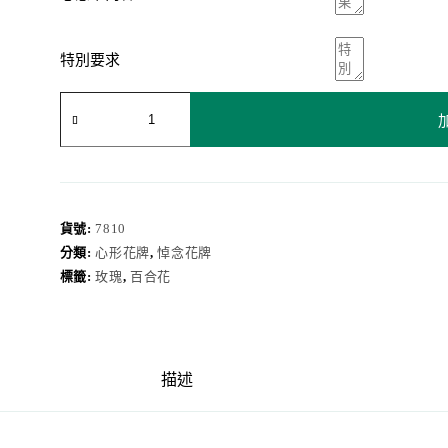
特別要求
心
形
花
牌
7810
數
量
貨號:
7810
分類:
心形花牌
,
悼念花牌
標籤:
玫瑰
,
百合花
描述