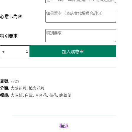
心意卡內容
特別要求
悼
加入購物車
念
花
牌
7729
數
貨號:
7729
量
分類:
大型花牌
,
悼念花牌
標籤:
大波菊
,
白掌
,
百合花
,
菊花
,
跳舞蘭
描述