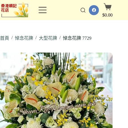
跳
購
至
物
$
0.00
主
車
要
內
/
/
/
容
首頁
悼念花牌
大型花牌
悼念花牌 7729