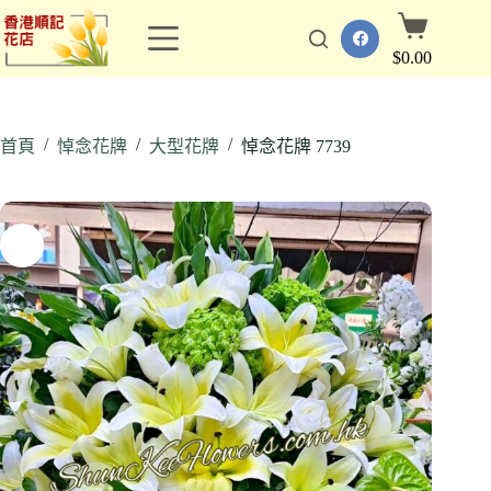
跳
購
至
物
$
0.00
主
車
要
內
/
/
/
容
首頁
悼念花牌
大型花牌
悼念花牌 7739