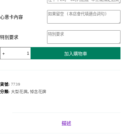
心意卡內容
特別要求
悼
加入購物車
念
花
牌
7739
數
貨號:
7739
量
分類:
大型花牌
,
悼念花牌
描述