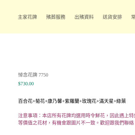
主家花牌
殯葬服務
出殯資料
送貨安排
悼念花牌 7750
$
730.00
百合花+菊花+康乃馨+紫羅蘭+玫瑰花+滿天星+綠葉
注意事項：本店所有花牌均選用時令鮮花，因此遇上特
等價值之花材，有機會跟圖片不一致。歡迎跟我們聯絡