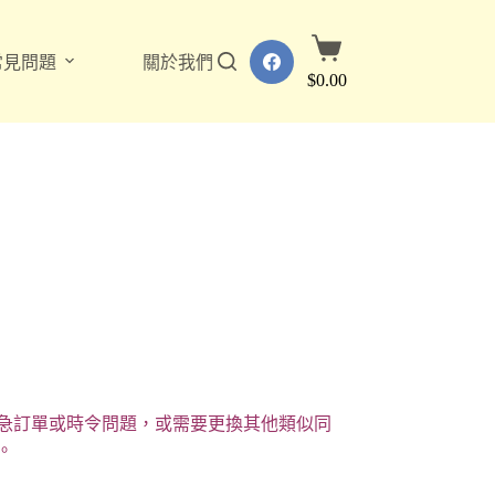
購
常見問題
關於我們
物
$
0.00
車
急訂單或時令問題，或需要更換其他類似同
。