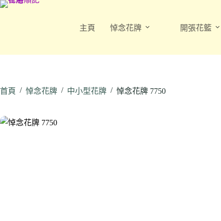
跳
至
主頁
悼念花牌
開張花籃
主
要
內
容
/
/
/
首頁
悼念花牌
中小型花牌
悼念花牌 7750