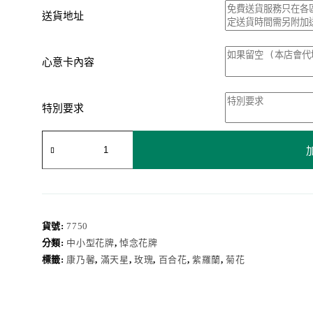
送貨地址
心意卡內容
特別要求
悼
念
花
牌
7750
數
量
貨號:
7750
分類:
中小型花牌
,
悼念花牌
標籤:
康乃馨
,
滿天星
,
玫瑰
,
百合花
,
紫羅蘭
,
菊花