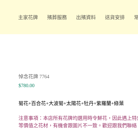
主家花牌
殯葬服務
出殯資料
送貨安排
悼念花牌 7764
$
780.00
菊花+百合花+大波菊+太陽花+牡丹+紫羅蘭+綠葉
注意事項：本店所有花牌均選用時令鮮花，因此遇上特
等價值之花材，有機會跟圖片不一致。歡迎跟我們聯絡