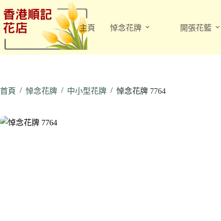
跳
至
主頁
悼念花牌
開張花籃
主
要
內
容
/
/
/
首頁
悼念花牌
中小型花牌
悼念花牌 7764