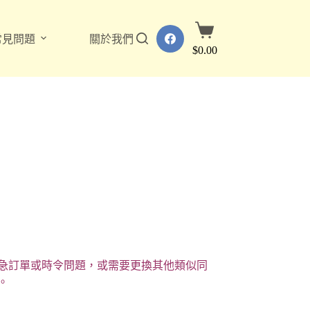
購
常見問題
關於我們
物
$
0.00
車
急訂單或時令問題，或需要更換其他類似同
。