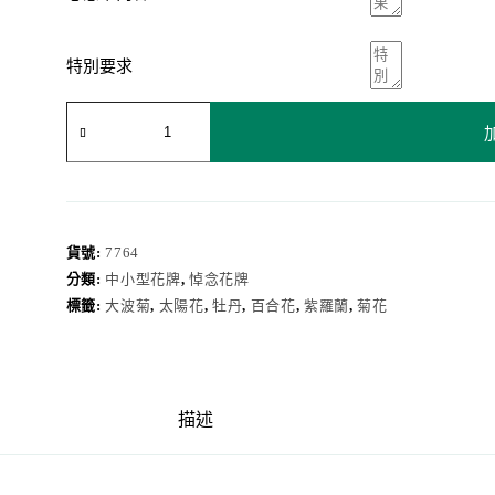
特別要求
悼
念
花
牌
7764
數
量
貨號:
7764
分類:
中小型花牌
,
悼念花牌
標籤:
大波菊
,
太陽花
,
牡丹
,
百合花
,
紫羅蘭
,
菊花
描述