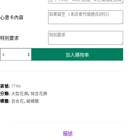
心意卡內容
特別要求
悼
加入購物車
念
花
牌
7796
數
貨號:
7796
量
分類:
大型花牌
,
悼念花牌
標籤:
百合花
,
蝴蝶蘭
描述