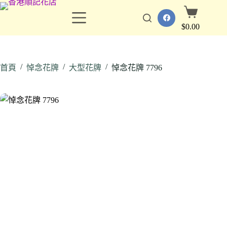
跳
購
至
物
$
0.00
主
車
要
內
/
/
/
容
首頁
悼念花牌
大型花牌
悼念花牌 7796