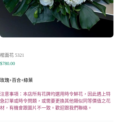
棺面花 5321
$
780.00
玫瑰+百合+綠葉
注意事項：本店所有花牌均選用時令鮮花，因此遇上特
急訂單或時令問題，或需要更換其他類似同等價值之花
材，有機會跟圖片不一致。歡迎跟我們聯絡。