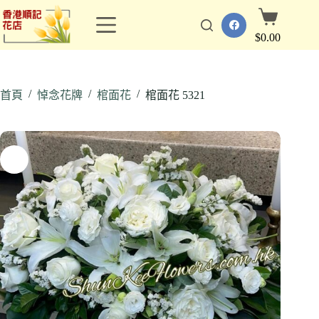
跳
購
至
物
$
0.00
主
車
要
內
/
/
/
容
首頁
悼念花牌
棺面花
棺面花 5321