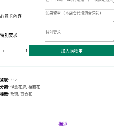
心意卡內容
特別要求
棺
加入購物車
面
花
5321
數
量
貨號:
5321
分類:
悼念花牌
,
棺面花
標籤:
玫瑰
,
百合花
描述