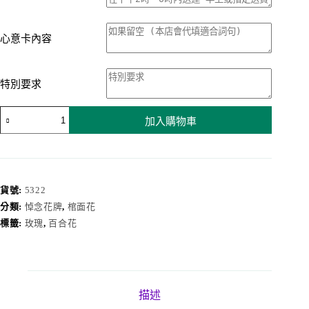
心意卡內容
特別要求
棺
加入購物車
面
花
5322
數
量
貨號:
5322
分類:
悼念花牌
,
棺面花
標籤:
玫瑰
,
百合花
描述