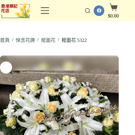
跳
購
至
物
$
0.00
主
車
要
內
/
/
/
容
首頁
悼念花牌
棺面花
棺面花 5322