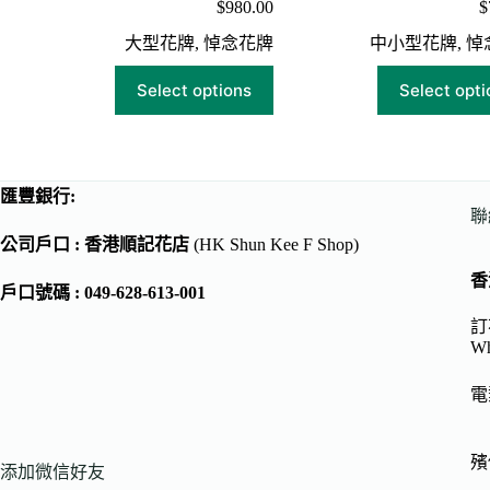
$
980.00
$
大型花牌
,
悼念花牌
中小型花牌
,
悼
Select options
Select opti
匯豐銀行:
聯
公司戶口 : 香港順記花店
(HK Shun Kee F Shop)
香
戶口號碼 : 049-628-613-001
訂花
Wh
電
殯儀
添加微信好友