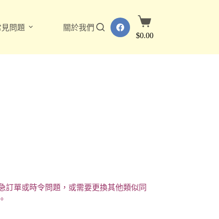
購
常見問題
關於我們
物
$
0.00
車
急訂單或時令問題，或需要更換其他類似同
。