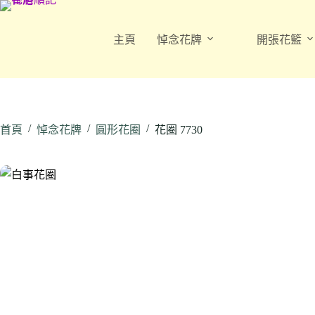
跳
至
主頁
悼念花牌
開張花籃
主
要
內
容
/
/
/
首頁
悼念花牌
圓形花圈
花圈 7730