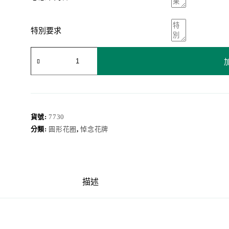
特別要求
花
圈
7730
數
量
貨號:
7730
分類:
圓形花圈
,
悼念花牌
描述