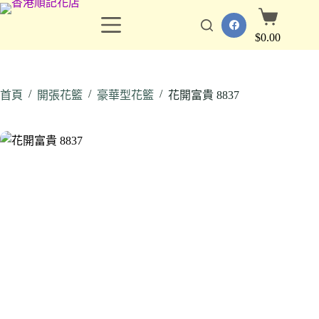
跳
購
至
物
$
0.00
主
車
要
內
/
/
/
容
首頁
開張花籃
豪華型花籃
花開富貴 8837