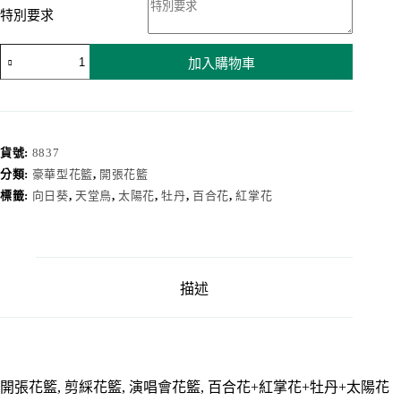
特別要求
花
加入購物車
開
富
貴
8837
數
貨號:
8837
量
分類:
豪華型花籃
,
開張花籃
標籤:
向日葵
,
天堂鳥
,
太陽花
,
牡丹
,
百合花
,
紅掌花
描述
開張花籃, 剪綵花籃, 演唱會花籃, 百合花+紅掌花+牡丹+太陽花