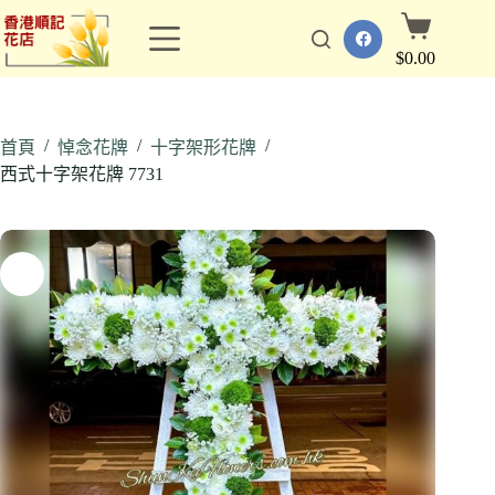
跳
購
至
物
$
0.00
主
車
要
內
/
/
/
容
首頁
悼念花牌
十字架形花牌
西式十字架花牌 7731