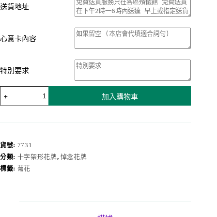
送貨地址
心意卡內容
特別要求
西
加入購物車
式
十
字
架
花
貨號:
7731
牌
分類:
十字架形花牌
,
悼念花牌
7731
標籤:
菊花
數
量