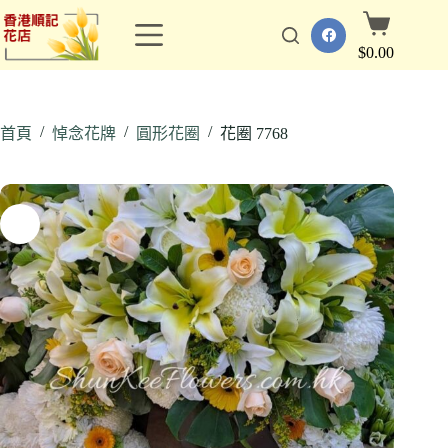
跳
購
至
物
$
0.00
主
車
要
內
/
/
/
容
首頁
悼念花牌
圓形花圈
花圈 7768