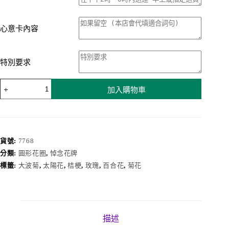
心意卡內容
特別要求
花
加入購物車
圈
7768
數
量
貨號:
7768
分類:
圓形花圈
,
悼念花牌
標籤:
大波菊
,
太陽花
,
桔梗
,
玫瑰
,
百合花
,
菊花
描述