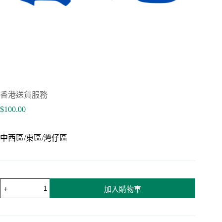
香港送貨服務
$
100.00
中西區/東區/灣仔區
香
加入購物車
港
送
貨