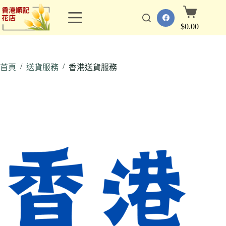
跳
購
至
物
$
0.00
主
車
要
內
/
/
容
首頁
送貨服務
香港送貨服務