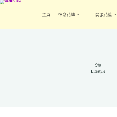
跳
至
主頁
悼念花牌
開張花籃
主
要
內
容
分類
Lifestyle