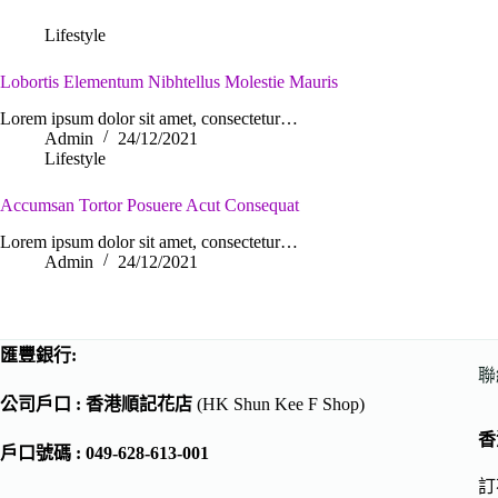
Lifestyle
Lobortis Elementum Nibhtellus Molestie Mauris
Lorem ipsum dolor sit amet, consectetur…
Admin
24/12/2021
Lifestyle
Accumsan Tortor Posuere Acut Consequat
Lorem ipsum dolor sit amet, consectetur…
Admin
24/12/2021
匯豐銀行:
聯
公司戶口 : 香港順記花店
(HK Shun Kee F Shop)
香
戶口號碼 : 049-628-613-001
訂花