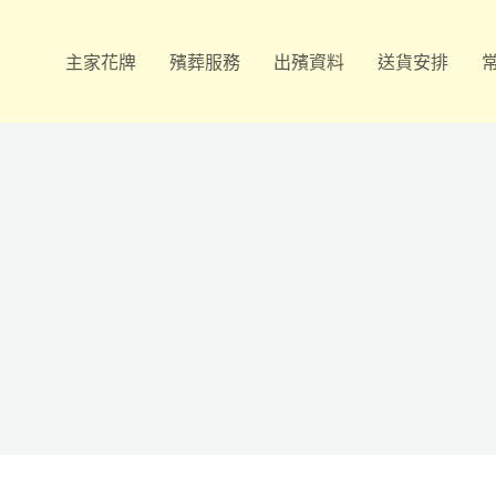
主家花牌
殯葬服務
出殯資料
送貨安排