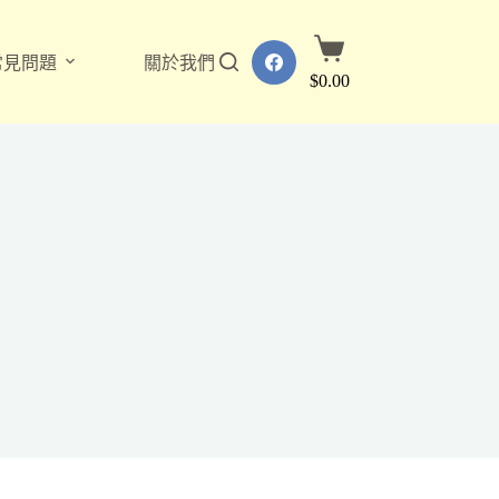
購
常見問題
關於我們
物
$
0.00
車