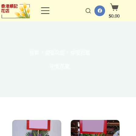
跳
購
至
物
$
0.00
主
車
要
內
容
/
/
首頁
開張花籃
中型花籃
中型花籃